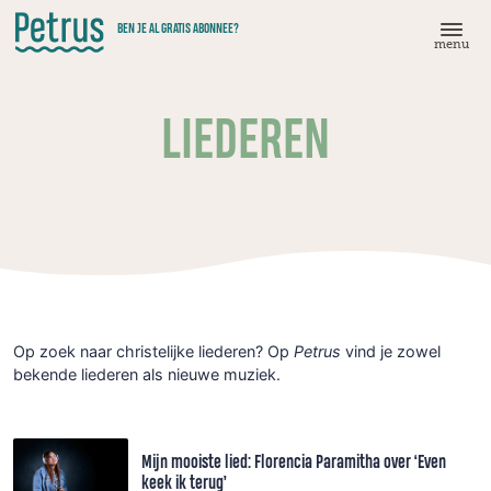
Doorgaan
BEN JE AL GRATIS ABONNEE?
naar
menu
hoofdinhoud
LIEDEREN
Op zoek naar christelijke liederen? Op
Petrus
vind je zowel
bekende liederen als nieuwe muziek.
Mijn mooiste lied: Florencia Paramitha over ‘Even
keek ik terug’