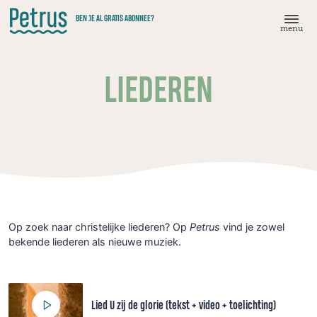
Doorgaan
BEN JE AL GRATIS ABONNEE?
naar
menu
hoofdinhoud
LIEDEREN
Op zoek naar christelijke liederen? Op
Petrus
vind je zowel
bekende liederen als nieuwe muziek.
Lied U zij de glorie (tekst + video + toelichting)