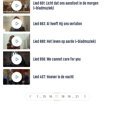
Lied 601: Licht dat ons aanstoot in de morgen
(+bladmuziek)
Lied 663: Al heeft Hij ons verlaten
Lied 880: Het leven op aarde (+bladmuziek)
Lied 956: We cannot care for you
Lied 457: Hoever is de nacht
1
...
15
16
17
18
19
...
21