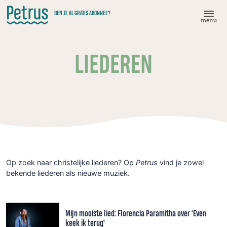
Doorgaan
BEN JE AL GRATIS ABONNEE?
naar
menu
hoofdinhoud
LIEDEREN
Op zoek naar christelijke liederen? Op
Petrus
vind je zowel
bekende liederen als nieuwe muziek.
Mijn mooiste lied: Florencia Paramitha over ‘Even
keek ik terug’