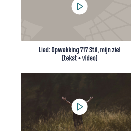
maakt je leven minder controleerbaar, maar
ook veel mooier en rijker.”
Lied: Opwekking 717 Stil, mijn ziel
[tekst + video]
Dit opwekkingslied geeft troost in
onzekere tijden. Bekijk de video of zing
mee met de liedtekst hieronder.