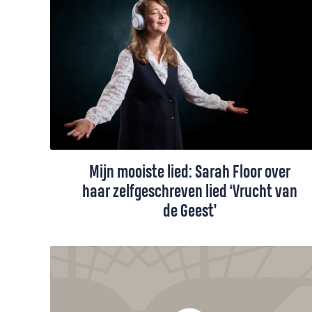
wankelt, omdat Jezus kracht geeft waar
wij tekortkomen. Hij is degene die redt.
Mijn mooiste lied: Sarah Floor over
haar zelfgeschreven lied ‘Vrucht van
de Geest’
‘Kijk! Laat je verrassen door het werk van
Gods Geest’ is het jaarthema van de
Protestantse Kerk. Sarah Floor gaf er
woorden aan in een lied. “Gods Geest