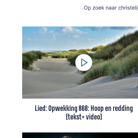
Op zoek naar christel
Lied: Opwekking 868: Hoop en redding
[tekst+ video]
In dit lied belijden we dat onze hoop niet