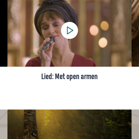
wat speelt in de wereld, hoop blijft staan:
de Heer komt want Hij is trouw.
Lied: Met open armen
Een lied van Schrijvers voor Gerechtigheid.
Het nodigt iedereen uit om te komen zoals
je bent: met honger, dorst, pijn of hoop.
Een warm welkom, waar je rust vindt,
gezien wordt en thuiskomt in Gods huis.