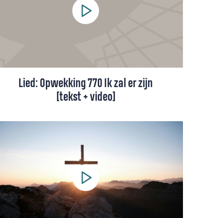
Lied: Opwekking 770 Ik zal er zijn
[tekst + video]
Het lied 'Ik zal er zijn' van Sela staat in de
top-3 van favoriete liederen binnen de
Protestantse Kerk in Nederland. Het is
populair op zowel bruiloften als
begrafenissen.