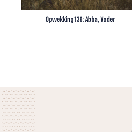
Opwekking 136: Abba, Vader
Het klassieke Opwekkingslied over God als
Vader, met tekst en video