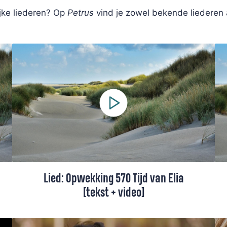
ijke liederen? Op
Petrus
vind je zowel bekende liederen
Lied: Opwekking 570 Tijd van Elia
[tekst + video]
'Tijd van Elia' omschrijf hoe, ondanks alles