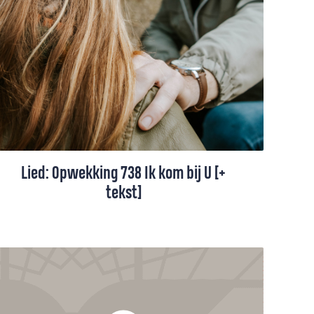
die God geeft, juist wanneer alles zwaar
voelt. Hieronder vind je een aantal
Opwekkingsliederen die woorden geven
aan die hoop.
Lied: Opwekking 738 Ik kom bij U [+
tekst]
Als je leven onzeker is, als je het even niet
meer weet, mag je schuilen in Gods armen.
Hij bewaart je tranen en houdt je vast.
Daarover gaat Opwekking 738, Ik kom bij
U.