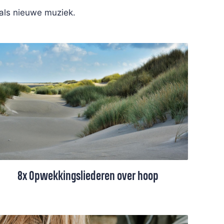
 als nieuwe muziek.
8x Opwekkingsliederen over hoop
In de Opwekkingsbundel staan zoveel
liederen die ons herinneren aan de hoop