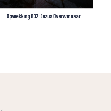
Opwekking 832: Jezus Overwinnaar
De volledige tekst en video van dit
meeslepende opwekkingslied over Jezus'
triomf en heerschappij
e