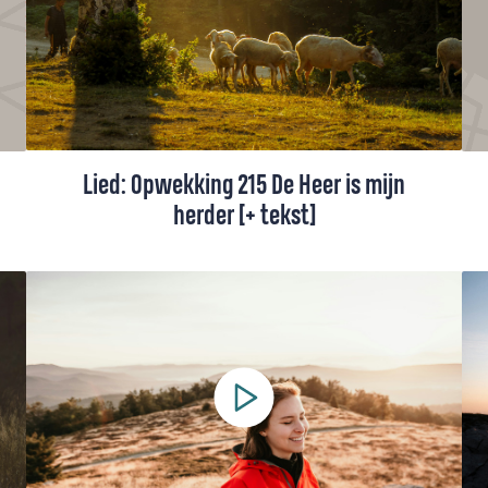
Lied: Opwekking 215 De Heer is mijn
herder [+ tekst]
Misschien wel de bekendste Psalm in de
bijbel is Psalm 23, De Heer is mijn herder.
In de opwekkingsbundel staat het lied ook,
met deze tekst.