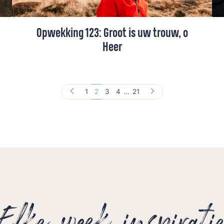
Opwekking 123: Groot is uw trouw, o
Heer
De volledige tekst en video van dit
klassieke lied over Gods genade en trouw
1
2
3
4
...
21
Elke week inspirati