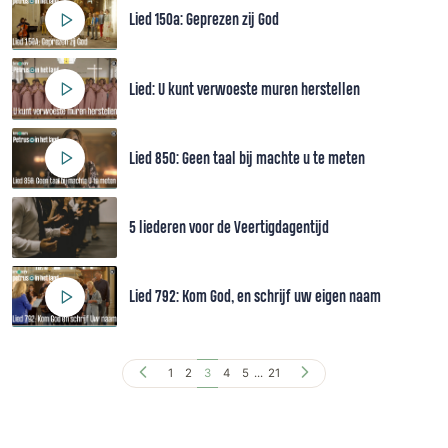
Lied 150a: Geprezen zij God
Lied: U kunt verwoeste muren herstellen
Lied 850: Geen taal bij machte u te meten
5 liederen voor de Veertigdagentijd
Lied 792: Kom God, en schrijf uw eigen naam
1
2
3
4
5
...
21