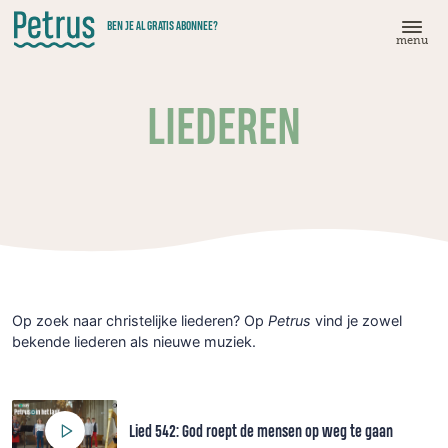
Doorgaan
BEN JE AL GRATIS ABONNEE?
naar
menu
hoofdinhoud
LIEDEREN
Op zoek naar christelijke liederen? Op
Petrus
vind je zowel
bekende liederen als nieuwe muziek.
Lied 542: God roept de mensen op weg te gaan