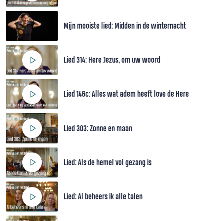
Mijn mooiste lied: Midden in de winternacht
Lied 314: Here Jezus, om uw woord
Lied 146c: Alles wat adem heeft love de Here
Lied 303: Zonne en maan
Lied: Als de hemel vol gezang is
Lied: Al beheers ik alle talen