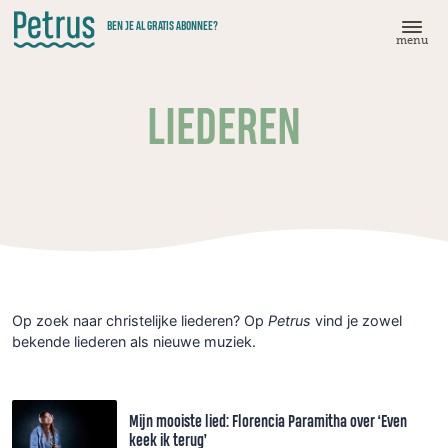
Doorgaan
BEN JE AL GRATIS ABONNEE?
naar
menu
hoofdinhoud
LIEDEREN
Op zoek naar christelijke liederen? Op
Petrus
vind je zowel
bekende liederen als nieuwe muziek.
Mijn mooiste lied: Florencia Paramitha over ‘Even
keek ik terug’