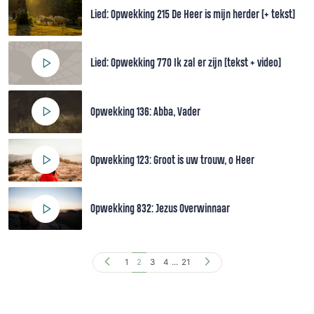
Lied: Opwekking 215 De Heer is mijn herder [+ tekst]
Lied: Opwekking 770 Ik zal er zijn [tekst + video]
Opwekking 136: Abba, Vader
Opwekking 123: Groot is uw trouw, o Heer
Opwekking 832: Jezus Overwinnaar
1
2
3
4
...
21