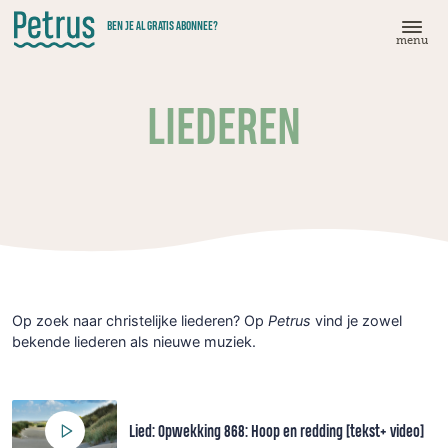
Doorgaan
BEN JE AL GRATIS ABONNEE?
naar
menu
hoofdinhoud
LIEDEREN
Op zoek naar christelijke liederen? Op
Petrus
vind je zowel
bekende liederen als nieuwe muziek.
Lied: Opwekking 868: Hoop en redding [tekst+ video]