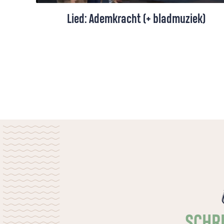
Lied: Ademkracht (+ bladmuziek)
Een lied gezongen door The Choir
Company, over ontzag voor God en het
verlangen naar een leven in harmonie met
de schepping.
SCHRI