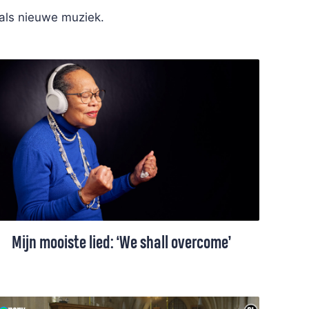
 als nieuwe muziek.
Mijn mooiste lied: ‘We shall overcome’
De tranen schieten Muriël Wol-Fernand in
de ogen als de fotograaf haar een