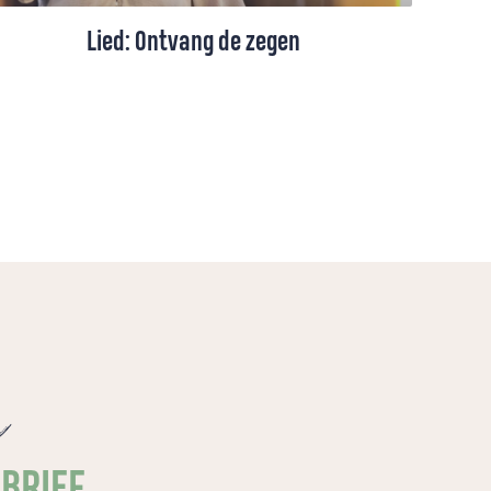
Lied: Ontvang de zegen
Ervaar de zegen van God in dit
ontroerende lied vol warmte en hoop. Een
lied van Schrijvers voor Gerechtigheid,
opgenomen in samenwerking met
Nederland Zingt.
e
SBRIEF