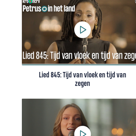
o.l.v. Hanna Rijken.
Lied 845: Tijd van vloek en tijd van
zegen
Een lied van Huub Oosterhuis gezongen
door Joy Wielkens