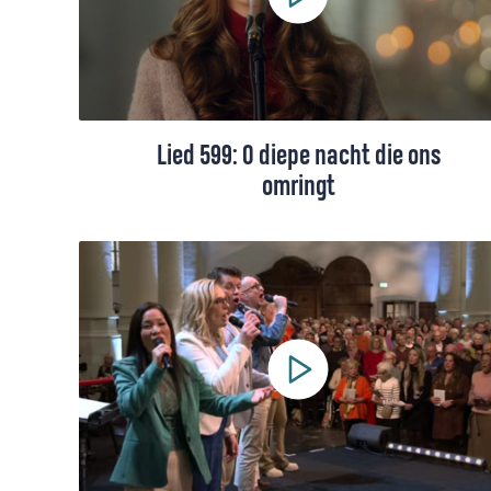
Lied 599: O diepe nacht die ons
omringt
Lied 599, gezongen door Eline Segers. Met
liedtekst en toelichting.