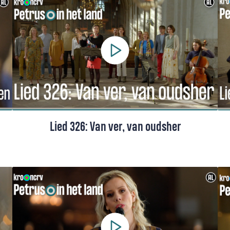
een projectkoor o.l.v. Hanna Rijken.
Lied 326: Van ver, van oudsher
Lied 326 uit het Liedboek, gezongen door
een projectkoor o.l.v. Hanna Rijken