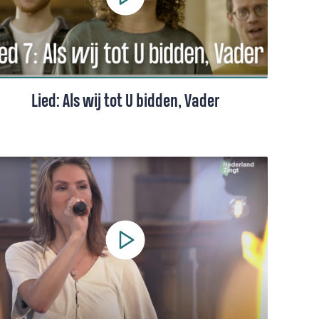
Lied: Als wij tot U bidden, Vader
Een lied van Sytze de Vries, gezongen
door een koor o.l.v. Hanna Rijken