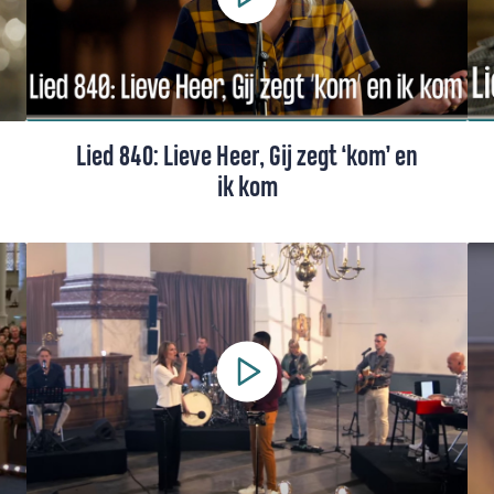
Lied 840: Lieve Heer, Gij zegt ‘kom’ en
ik kom
Lied 840 uit het Liedboek drukt het
verlangen uit naar Gods nabijheid en
toekomst. Lees hier de tekst, de toelichting
en bekijk de video.