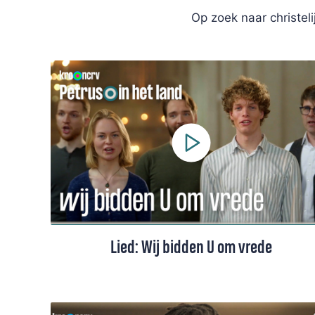
Op zoek naar christel
Lied: Wij bidden U om vrede
Lied 340 uit de liedbundel 'Zangen van
Zoeken en Zien', gezongen door een koor