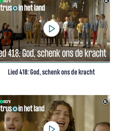
koptelefoon opzet. Ze beluistert ‘We shall
overcome’, gezongen door Mahalia
Jackson. ‘Dit lied brengt me van wanhoop
naar hoop.’
Lied 418: God, schenk ons de kracht
Lied 418 uit het Liedboek, gezongen door
een projectkoor o.l.v. Hanna Rijken. Een
inspirerend lied over eenheid, vrede en
zegen, dat ons herinnert aan de kracht van
samen zijn in Gods wegen.