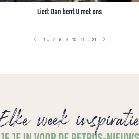
Lied: Dan bent U met ons
Een lied van Schrijvers voor Gerechtigheid,
opgenomen in samenwerking met
1
...
7
8
9
10
11
...
21
Nederland Zingt.
Elke week inspirati
JF JE IN VOOR DE PETRUS-NIEUW