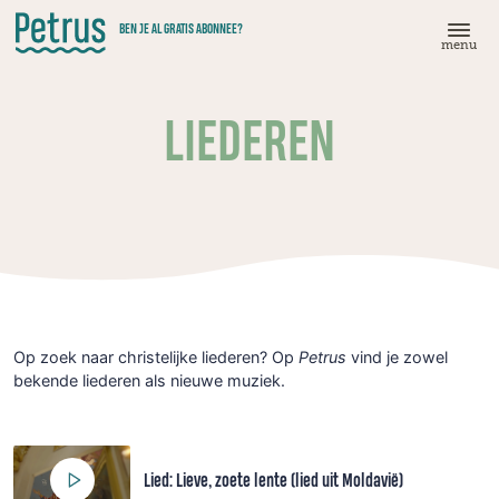
Doorgaan
BEN JE AL GRATIS ABONNEE?
naar
menu
hoofdinhoud
LIEDEREN
Op zoek naar christelijke liederen? Op
Petrus
vind je zowel
bekende liederen als nieuwe muziek.
Lied: Lieve, zoete lente (lied uit Moldavië)