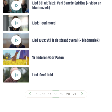
Lied 681 uit Taizé: Veni Sancte Spiritus [+ video en
bladmuziek]
Lied: Houd moed
Lied 1003: Stil is de straat overal (+ bladmuziek)
15 liederen voor Pasen
Lied: Geef licht
1
...
16
17
18
19
20
21