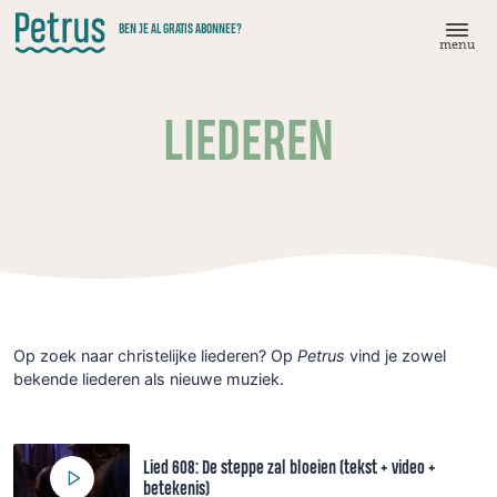
Doorgaan
BEN JE AL GRATIS ABONNEE?
naar
menu
hoofdinhoud
LIEDEREN
Op zoek naar christelijke liederen? Op
Petrus
vind je zowel
bekende liederen als nieuwe muziek.
Lied 608: De steppe zal bloeien (tekst + video +
betekenis)