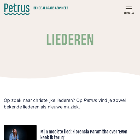
Doorgaan
BEN JE AL GRATIS ABONNEE?
naar
menu
hoofdinhoud
LIEDEREN
Op zoek naar christelijke liederen? Op
Petrus
vind je zowel
bekende liederen als nieuwe muziek.
Mijn mooiste lied: Florencia Paramitha over ‘Even
keek ik terug’