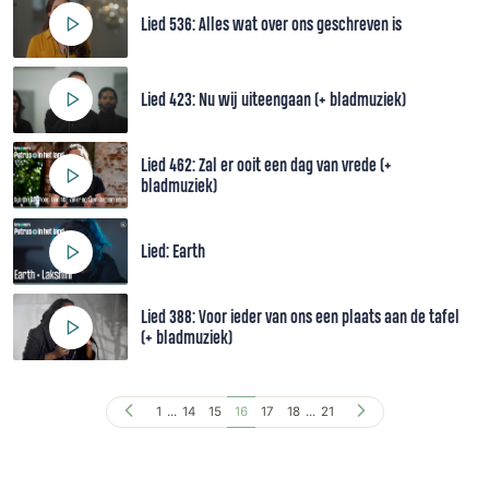
Lied 536: Alles wat over ons geschreven is
Lied 423: Nu wij uiteengaan (+ bladmuziek)
Lied 462: Zal er ooit een dag van vrede (+
bladmuziek)
Lied: Earth
Lied 388: Voor ieder van ons een plaats aan de tafel
(+ bladmuziek)
1
...
14
15
16
17
18
...
21