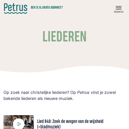
Doorgaan
BEN JE AL GRATIS ABONNEE?
naar
menu
hoofdinhoud
LIEDEREN
Op zoek naar christelijke liederen? Op
Petrus
vind je zowel
bekende liederen als nieuwe muziek.
Lied 849: Zoek de wegen van de wijsheid
(+bladmuziek)