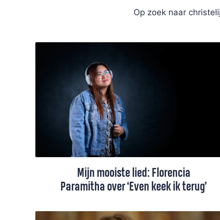
Op zoek naar christel
Mijn mooiste lied: Florencia
Paramitha over ‘Even keek ik terug’
“We kijken meestal vooruit. Dit lied helpt