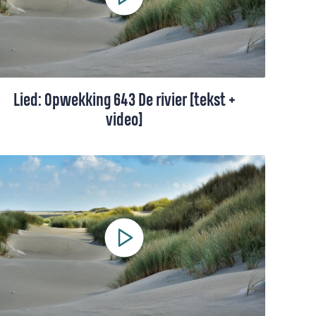
Lied: Opwekking 643 De rivier [tekst +
video]
'De rivier' gaat over Gods vergiffenis. Bij
Hem kan je altijd opnieuw beginnen.