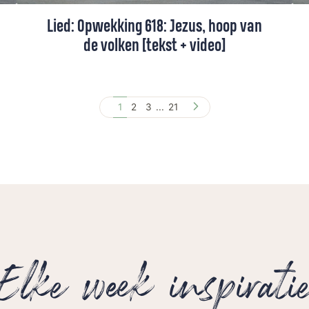
Lied: Opwekking 618: Jezus, hoop van
de volken [tekst + video]
Jezus is onze hoop, juist als alles moeilijk
is. Hij is het licht dat blijft.
1
2
3
...
21
Elke week inspirati