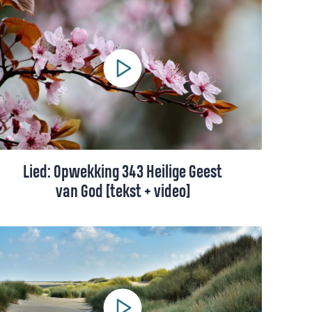
liederen met betrekking tot de Heilige
Geest en Pinksteren. Wij hebben een
shortlist opgesteld met onze favorieten.
Lied: Opwekking 343 Heilige Geest
van God [tekst + video]
Dit lied is een gebed om vernieuwing. Een
vraag aan God om ons hart opnieuw te
vullen met Zijn Geest.