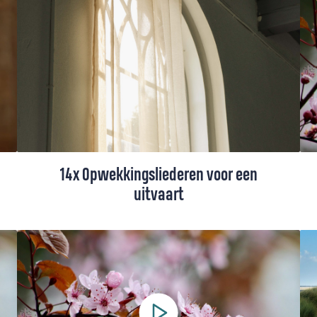
uit het Liedboek en een indrukwekkend lied
voor Pinksteren uit Taizé.
14x Opwekkingsliederen voor een
uitvaart
In de Opwekkingsbundel staan prachtige,
troostrijke woorden voor het moment dat
je afscheid moet nemen van een geliefde.
Hieronder vind je 14 oudere en nieuwe
Opwekkingsliederen voor een begrafenis