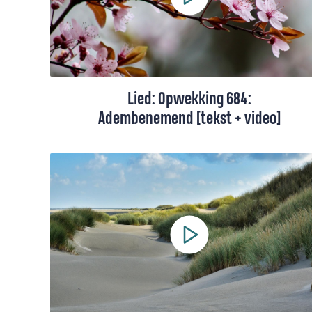
Lied: Opwekking 684:
Adembenemend [tekst + video]
Dit lied draait om één ding: de grootheid
van God en de Geest. We zingen over hoe
Hij, ondanks Zijn grootheid, zo dichtbij
komt.