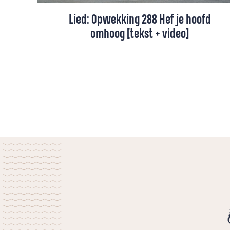
Lied: Opwekking 288 Hef je hoofd
omhoog [tekst + video]
Dit lied vraagt ons om de hoofden te
heffen en erop te vertrouwen dat de Heer
zal komen.