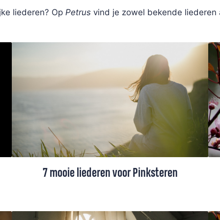
ijke liederen? Op
Petrus
vind je zowel bekende liederen
7 mooie liederen voor Pinksteren
De Petrus-redactie stelde een selectie
Pinksterliederen samen, waaronder liederen