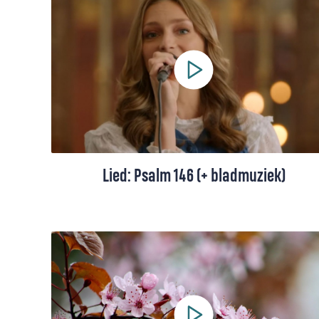
mij om terug te kijken op mijn levensweg
tot nu toe. Het was een kronkelige en
moeilijke weg, maar ik liep niet alleen”, zegt
de Indonesische Florencia Paramitha. Ze
bespreekt haar favoriete lied, 'Even keek ik
terug'.
Lied: Psalm 146 (+ bladmuziek)
Psalm 146 in een eigentijdse berijming: een
loflied voor God, die bevrijdt, recht doet en
omziet naar wie kwetsbaar zijn.