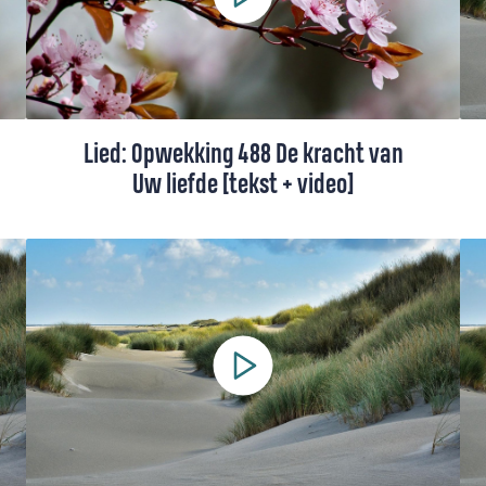
of uitvaart, met tekst.
Lied: Opwekking 488 De kracht van
Uw liefde [tekst + video]
Opwekking 488 gaat over het verlangen
om door Gods liefde gedragen te worden.
Deze versie van Giovanca is gedeeltelijk in
het Papiaments.