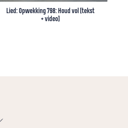
Lied: Opwekking 798: Houd vol [tekst
+ video]
Opwekking 798 gaat over hoop die blijft,
omdat God ons draagt en ons niet loslaat,
hoe lang de weg soms ook voelt.
e