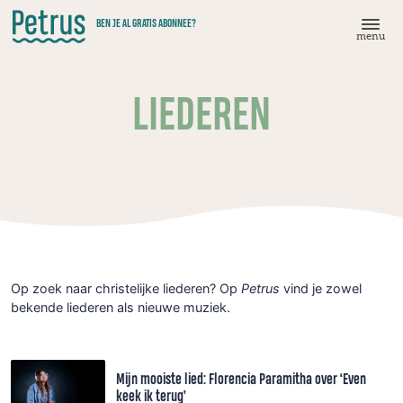
Doorgaan
BEN JE AL GRATIS ABONNEE?
naar
menu
hoofdinhoud
LIEDEREN
Op zoek naar christelijke liederen? Op
Petrus
vind je zowel
bekende liederen als nieuwe muziek.
Mijn mooiste lied: Florencia Paramitha over ‘Even
keek ik terug’