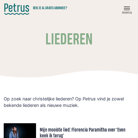
Doorgaan
BEN JE AL GRATIS ABONNEE?
naar
menu
hoofdinhoud
LIEDEREN
Op zoek naar christelijke liederen? Op
Petrus
vind je zowel
bekende liederen als nieuwe muziek.
Mijn mooiste lied: Florencia Paramitha over ‘Even
keek ik terug’