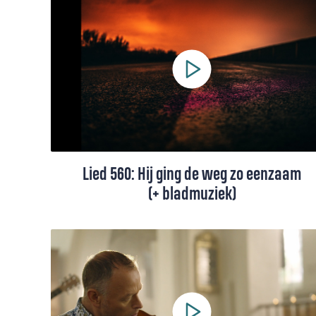
Moldavisch koor
Lied 560: Hij ging de weg zo eenzaam
(+ bladmuziek)
Lied 560 gaat over de kruisweg van Jezus.
Vanuit de stilte van Getsemane tot de
dood op Golgotha volgt het lied drie
staties van zijn lijden. In dit artikel licht
Oane Reitsma de kracht van tekst in dit