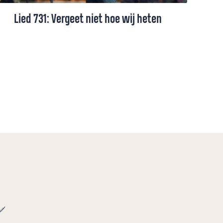
Lied 731: Vergeet niet hoe wij heten
Lied 731, gezongen door Larissa Baak (+
toelichting).
e