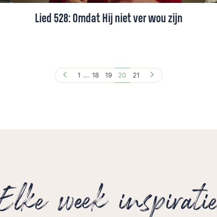
Lied 528: Omdat Hij niet ver wou zijn
Lied 528, gezongen door Henk Kraaijeveld
(+ toelichting).
1
...
18
19
20
21
Elke week inspirati