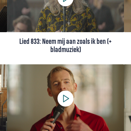
Lied 833: Neem mij aan zoals ik ben (+
bladmuziek)
In Lied 833, gezongen door Carmen
Stoetzer-Melissant, klinkt de diepe oproep
tot overgave: "Neem mij aan zoals ik ben".
Dit eenvoudige lied, uitgelegd door Ds.
Oane Reitsma, nodigt ons uit om onszelf
aan God toe te vertrouwen, ons te openen
voor wie we werkelijk zijn en Gods
aanwezigheid in ons hart te ervaren.