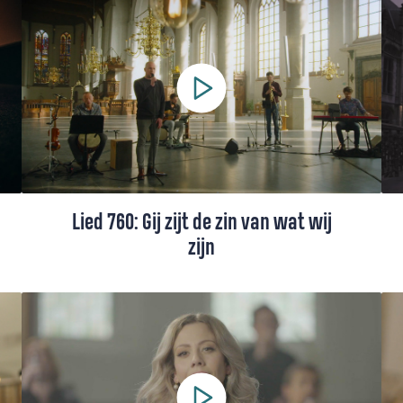
Lied 760: Gij zijt de zin van wat wij
zijn
Lied 760, gezongen door Lars Gerfen (+
toelichting).