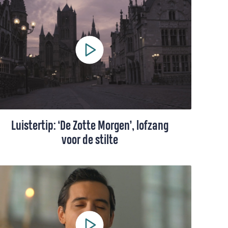
Carmen Stoetzer-Melissant
Luistertip: ‘De Zotte Morgen’, lofzang
voor de stilte
Predikant Kees van den Berg luisterde naar
het lied 'De Zotte Morgen', een cover van
de Belgische band Amenra. Een ode aan de
stilte in coronatijd.