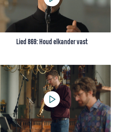
Lied 869: Houd elkander vast
Een lied van Huub Oosterhuis, gezongen
door Jonathan Vroege. Met bladmuziek en
tekst.