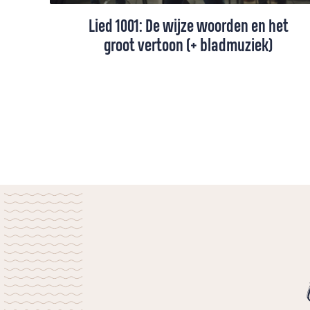
Lied 1001: De wijze woorden en het
groot vertoon (+ bladmuziek)
In een wereld waar macht, status en succes
vaak de boventoon voeren, zingt lied 1001
van Huub Oosterhuis over een andere
werkelijkheid – één waarin de laatsten de
eersten zijn, de zwakken sterk, en de hoop
levend blijft. Scroll naar beneden voor de
toelichting bij dit lied.