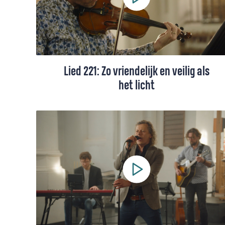
bijzondere lied toe.
Lied 221: Zo vriendelijk en veilig als
het licht
Lied 221, gezongen door Lejony (+
toelichting).