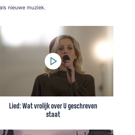
 als nieuwe muziek.
Lied: Wat vrolijk over U geschreven
staat
Lied 324 uit het Liedboek, gezongen door