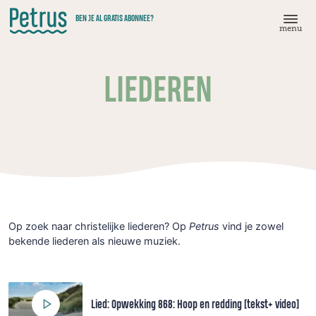
Doorgaan
BEN JE AL GRATIS ABONNEE?
naar
menu
hoofdinhoud
LIEDEREN
Op zoek naar christelijke liederen? Op
Petrus
vind je zowel
bekende liederen als nieuwe muziek.
Lied: Opwekking 868: Hoop en redding [tekst+ video]