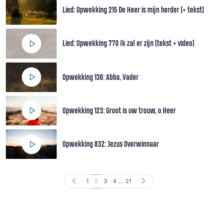
Lied: Opwekking 215 De Heer is mijn herder [+ tekst]
Lied: Opwekking 770 Ik zal er zijn [tekst + video]
Opwekking 136: Abba, Vader
Opwekking 123: Groot is uw trouw, o Heer
Opwekking 832: Jezus Overwinnaar
1
2
3
4
...
21