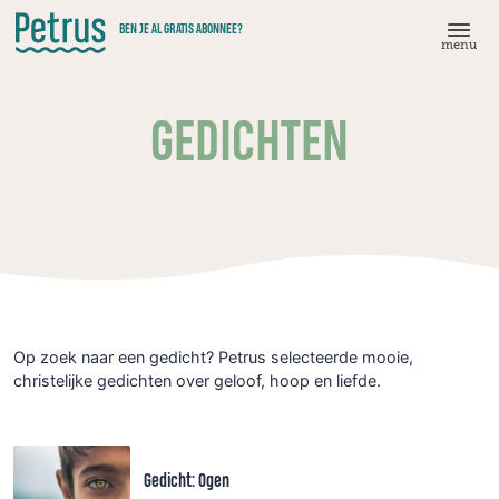
Doorgaan
BEN JE AL GRATIS ABONNEE?
naar
menu
hoofdinhoud
GEDICHTEN
Op zoek naar een gedicht? Petrus selecteerde mooie,
christelijke gedichten over geloof, hoop en liefde.
Gedicht: Ogen