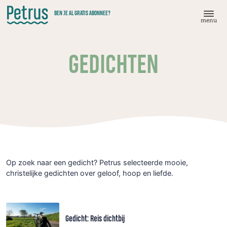
Doorgaan
BEN JE AL GRATIS ABONNEE?
naar
menu
hoofdinhoud
GEDICHTEN
Op zoek naar een gedicht? Petrus selecteerde mooie,
christelijke gedichten over geloof, hoop en liefde.
Gedicht: Reis dichtbij