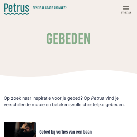
Doorgaan
BEN JE AL GRATIS ABONNEE?
naar
menu
hoofdinhoud
GEBEDEN
Op zoek naar inspiratie voor je gebed? Op
Petrus
vind je
verschillende mooie en betekenisvolle christelijke gebeden.
Gebed bij verlies van een baan