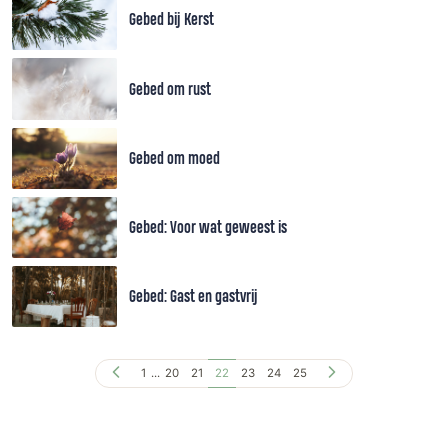
Gebed bij Kerst
Gebed om rust
Gebed om moed
Gebed: Voor wat geweest is
Gebed: Gast en gastvrij
1
...
20
21
22
23
24
25