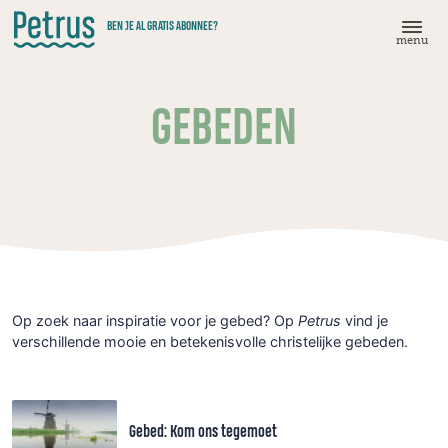
Doorgaan
BEN JE AL GRATIS ABONNEE?
naar
menu
hoofdinhoud
GEBEDEN
Op zoek naar inspiratie voor je gebed? Op
Petrus
vind je
verschillende mooie en betekenisvolle christelijke gebeden.
Gebed: Kom ons tegemoet