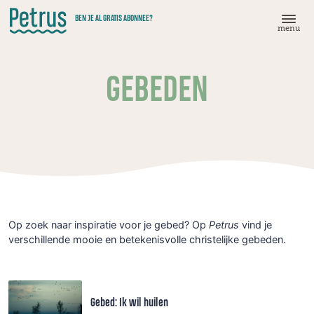
Doorgaan
BEN JE AL GRATIS ABONNEE?
naar
menu
hoofdinhoud
GEBEDEN
Op zoek naar inspiratie voor je gebed? Op
Petrus
vind je
verschillende mooie en betekenisvolle christelijke gebeden.
Gebed: Ik wil huilen