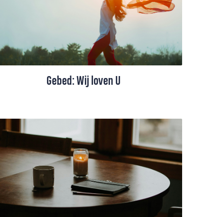
christelijke liederen kun je je dankbaarheid
uiten naar God.
Gebed: Wij loven U
Dit gebed is een uiting van lof en
dankbaarheid voor de schoonheid en
vreugde die God in de wereld heeft
gebracht.