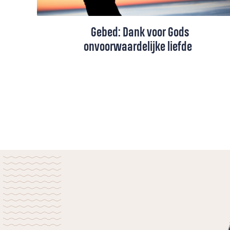
Gebed: Dank voor Gods
onvoorwaardelijke liefde
Dit gebed uit dankbaarheid voor Gods
onvoorwaardelijke liefde. Het herinnert ons
eraan dat we volledig gezien worden, met
al onze sterke en zwakke kanten. Het is
een gebed van verwondering voor de
liefde die ons omarmt, ongeacht alles.