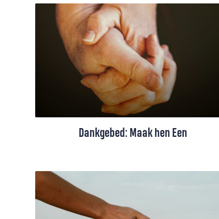
Dit gebed spreekt onze diepe
dankbaarheid uit voor Gods grootheid en
nabijheid. We danken Hem voor de
zegeningen van vrijheid en vrede.
Dankgebed: Maak hen Een
Een dankgebed voor eenheid en diversiteit