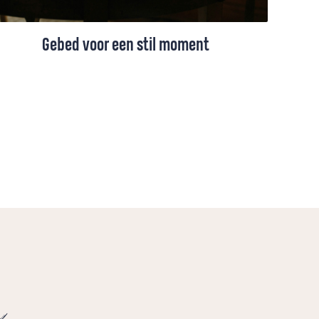
Gebed voor een stil moment
Een moment van stilte en dankbaarheid om
God te ontmoeten in gebed en zijn
nabijheid te zoeken.
e