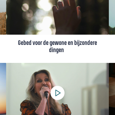
Gebed voor de gewone en bijzondere
dingen
Dit gebed nodigt ons uit om dankbaar te
zijn voor de eenvoudige dingen van het
leven die vaak vanzelfsprekend lijken. We
danken God voor de natuur, de liefde van
mensen, de vrijheid en de vrede die we
mogen ervaren.