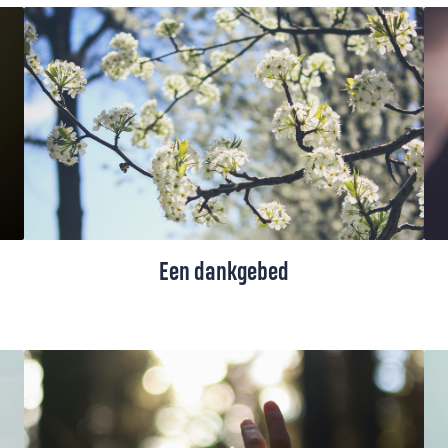
De feestdagen zijn voorbij, we zitten
alweer halverwege januari. Buiten is het
grijs en koud en je weet dat de winter nog
niet voorbij is. Een paar tips die je helpen
om van deze dag een dragelijke dag te
maken.
Een dankgebed
Een dankgebed voor geloof, hoop en liefde