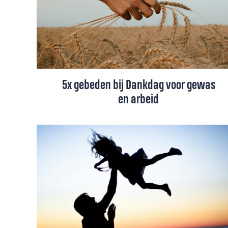
5x gebeden bij Dankdag voor gewas
en arbeid
Vier Dankdag met vijf gebeden die
dankbaarheid tonen voor oogst, arbeid en
de schepping. Woorden van lof en zorg
voor mens, dier en aarde in Gods licht.