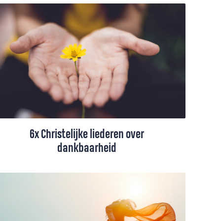
voor Gods voortdurende aanwezigheid in
ons leven.
6x Christelijke liederen over
dankbaarheid
Danken voor de dag, voor beterschap,
voor lekker eten en drinken, voor een
gezellige avond met vrienden… Er zijn veel
redenen om dankbaar te zijn. Met deze