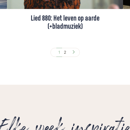
Lied 880: Het leven op aarde
(+bladmuziek)
Lied 880 uit het Liedboek (+ toelichting),
gezongen door Petra Berger.
1
2
Elke week inspirati