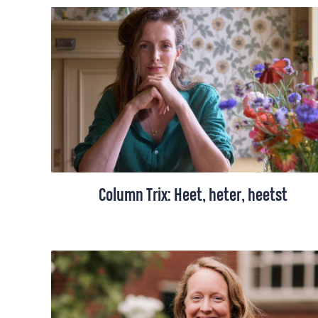
leegmaken voordat er weer ruimte komt.
Lege tijd is nodig, een tijd zonder moeten.
Daar is niet per se een vakantie voor
nodig.
Column Trix: Heet, heter, heetst
Trix Vahl vroeg zich tijdens de hete
nachten van de afgelopen weken af hoe
het kan dat we als mensheid zo rustig
blijven onder deze suïcide op
wereldschaal. “We kiezen voor