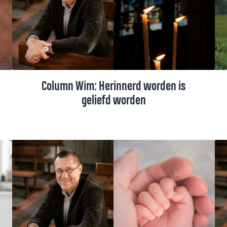
cultuurshock. Maar uiteindelijk werd het
een bevrijdende ervaring.
Column Wim: Herinnerd worden is
geliefd worden
Op vakantie in Italië komt Wim Beekman
overal plekken tegen waar overleden
dierbaren worden herinnerd. Midden in de
stad, maar ook bijvoorbeeld op bergpaden.
Herinnerd worden is geliefd worden.