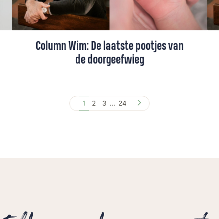
Column Wim: De laatste pootjes van
de doorgeefwieg
Nu zijn zevende kleinkind zich aandient, is
er voor Wim Beekman werk aan de winkel.
1
2
3
...
24
De wieg moet opgefrist worden. Het geeft
hem het gevoel van eeuwigheid. Tot hij
weer met beide benen op de grond
terechtkomt.