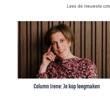
Lees de nieuwste colu
Column Irene: Je kop leegmaken
Als de agenda van Irene van der Meulen
overvol is, dan moet ze eerst haar kop