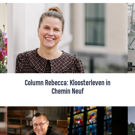
vredeswake mee in haar kleine
dorpskerkje: "Het was weinig, maar het
was iets".
Column Rebecca: Kloosterleven in
Chemin Neuf
Rebecca Schoon volgde een stilteretraite
in de abdij van Chemin Neuf in Oosterhout.
Komend uit een vrijzinnige, ‘linkse’ hoek
van de kerk, voelde ze soms best een