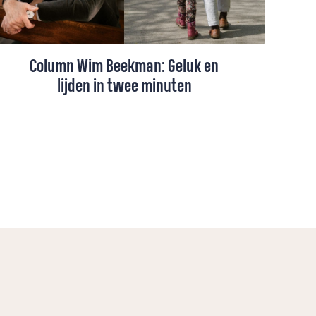
Column Wim Beekman: Geluk en
lijden in twee minuten
De oudste kleindochter van Wim Beekman
heeft haar opa nodig voor de
godsdienstles. In een filmpje van twee
minuten moet hij vijf vragen beantwoorden.
Wanneer hij het terugziet, valt hem op dat
hij in een beperkte tijd misschien nog wel
duidelijker kan zijn dan in een hele preek.