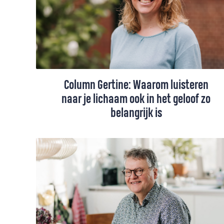
symptoombestrijding in plaats van
ommekeer.”
Column Gertine: Waarom luisteren
naar je lichaam ook in het geloof zo
belangrijk is
Denken en doen. Lichaam en ziel. Het
vieren van het avondmaal is een onmisbare
aanvulling op de woorden die we horen in
de kerk, vindt Gertine Blom.