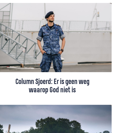
Onlangs reisde Rokus Maasland naar
Oekraïne, waar de oorlog overal voelbaar
is. De hoop en hopeloosheid waar je in
vredestijd omheen kunt leven, dienen zich
in oorlogstijd met volle kracht aan. Dan
gaat het niet meer over carrière, succes of
status.
Column Sjoerd: Er is geen weg
waarop God niet is
Vloeken, gebrokenheid, een wereld ver van
de kerk, toch ervaart vlootpredikant Sjoerd
Muller God juist daar onverwacht dichtbij.
Aan de hand van de gelijkenis van de