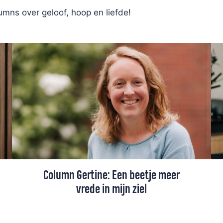
mns over geloof, hoop en liefde!
Column Gertine: Een beetje meer
vrede in mijn ziel
Ds. Gertine Blom maakte een bijzondere