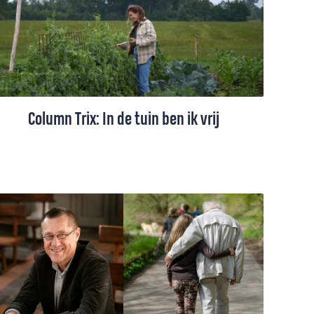
verloren zoon schrijft hij over verdwalen,
thuiskomen en een God die blijft zoeken.
Column Trix: In de tuin ben ik vrij
Het werk is een eeuwige strijd tegen
onkruid, maar in haar moestuin voelt Trix
Vahl zich vrij. ‘Dit is de plek waar ik wil
werken. Hier ben ik met God. Hier in de
tuin.’