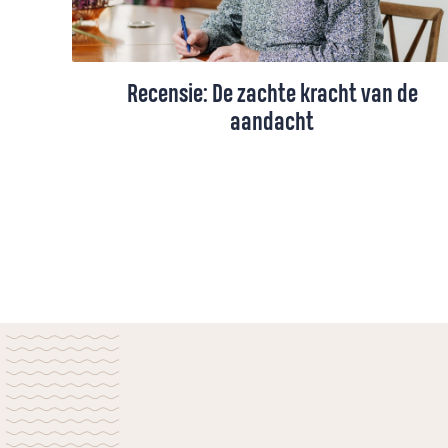
Recensie: De zachte kracht van de
aandacht
Niet diagnoses, cijfers en protocollen
werken helend, maar aandacht. De Frans-
joodse denker Simone Weil leefde
aandacht op een radicale manier. Haar
stem is actueler dan ooit, vindt Martin
Snaterse.