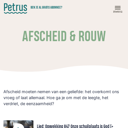
Doorgaan
BEN JE AL GRATIS ABONNEE?
naar
menu
hoofdinhoud
AFSCHEID & ROUW
Afscheid moeten nemen van een geliefde: het overkomt ons
vroeg of laat allemaal. Hoe ga je om met de leegte, het
verdriet, de eenzaamheid?
Lied: Opwekking 847 Onze schuilplaats is God [+