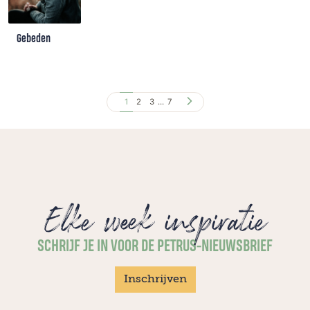
Gebeden
1
2
3
...
7
Elke week inspiratie
SCHRIJF JE IN VOOR DE PETRUS-NIEUWSBRIEF
Inschrijven