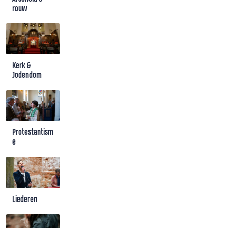
rouw
Kerk &
Jodendom
Protestantism
e
Liederen