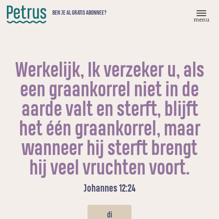
Doorgaan
BEN JE AL GRATIS ABONNEE?
naar
menu
hoofdinhoud
Werkelijk, Ik verzeker u, als
een graankorrel niet in de
aarde valt en sterft, blijft
het één graankorrel, maar
wanneer hij sterft brengt
hij veel vruchten voort.
Johannes 12:24
di