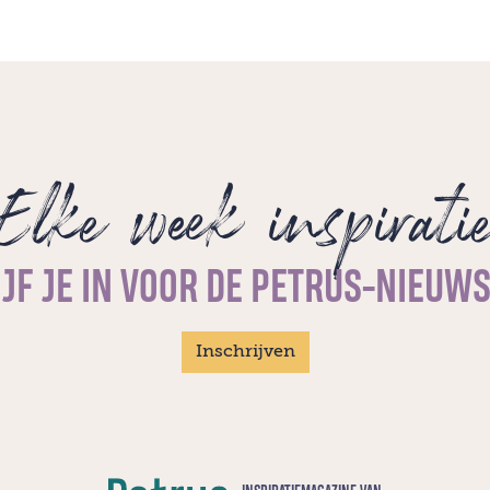
Een gedicht van Yves Klein, vertaald door
Gerard Reve.
Elke week inspirati
JF JE IN VOOR DE PETRUS-NIEUW
Inschrijven