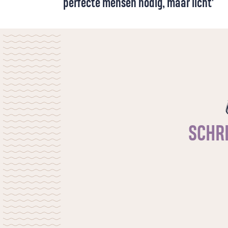
perfecte mensen nodig, maar licht’
‘There’s a crack, a crack in everything,
that’s how the light gets in.’ Een prachtige
vondst van Leonard Cohen in het lied
‘Anthem’. Maar in de context van
gebrokenheid is die zin niet volledig, denkt
Rokus Maasland.
SCHRI