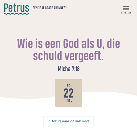
Doorgaan
BEN JE AL GRATIS ABONNEE?
naar
menu
hoofdinhoud
Wie is een God als U, die
schuld vergeeft.
Micha 7:18
zo
22
mrt
terug naar de kalender