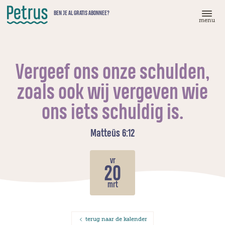
Doorgaan
BEN JE AL GRATIS ABONNEE?
naar
menu
hoofdinhoud
Vergeef ons onze schulden,
zoals ook wij vergeven wie
ons iets schuldig is.
Matteüs 6:12
vr
20
mrt
terug naar de kalender