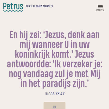
Doorgaan
BEN JE AL GRATIS ABONNEE?
naar
menu
hoofdinhoud
En hij zei: ‘Jezus, denk aan
mij wanneer U in uw
koninkrijk komt.’ Jezus
antwoordde: ‘Ik verzeker je:
nog vandaag zul je met Mij
in het paradijs zijn.’
Lucas 23:42
do