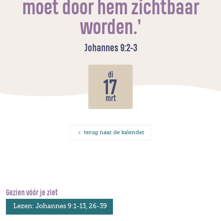
moet door hem zichtbaar
worden.’
Johannes 9:2-3
di
17
mrt
terug naar de kalender
Gezien vóór je ziet
Lezen: Johannes 9:1-13, 26-39