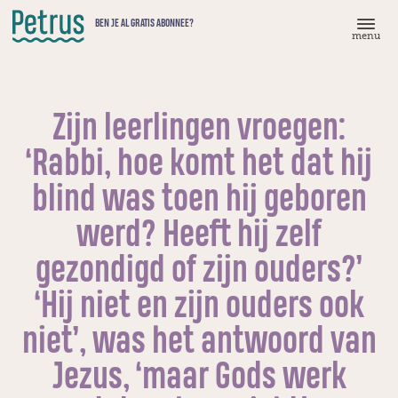
Doorgaan
BEN JE AL GRATIS ABONNEE?
naar
menu
hoofdinhoud
Zijn leerlingen vroegen:
‘Rabbi, hoe komt het dat hij
blind was toen hij geboren
werd? Heeft hij zelf
gezondigd of zijn ouders?’
‘Hij niet en zijn ouders ook
niet’, was het antwoord van
Jezus, ‘maar Gods werk