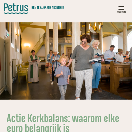
Doorgaan
BEN JE AL GRATIS ABONNEE?
naar
menu
hoofdinhoud
Actie Kerkbalans: waarom elke
euro belangrijk is