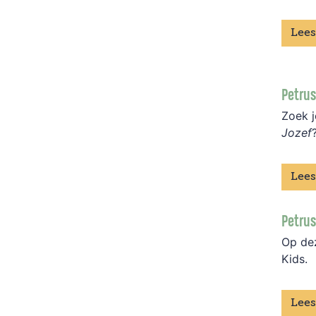
Lees
Petrus
Zoek j
Jozef
Lees
Petrus
Op dez
Kids.
Lees