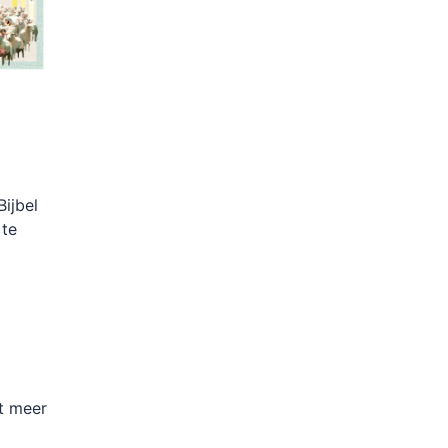
ijbel
 te
t meer