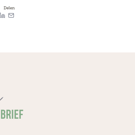
Delen
e
SBRIEF