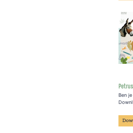
Petrus
Ben je
Downl
Dow