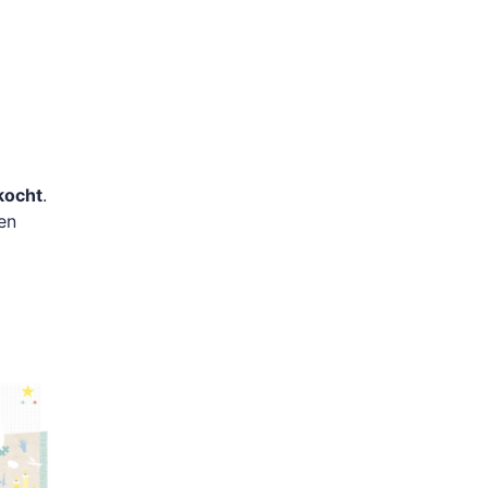
kocht
.
den