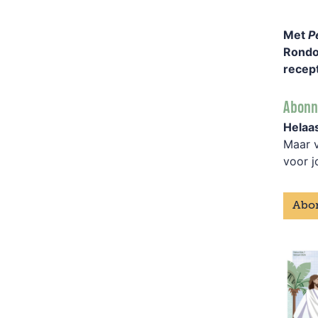
Met
P
Rondom
recep
Abonne
Helaas
Maar 
voor j
Abon