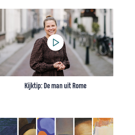
De tranen stroomden Rebecca Schoon
over de wangen toen ze dit boek uit had.
De wereld zal er na het lezen een beetje
anders uitzien.
Kijktip: De man uit Rome
Rebecca Schoon zag de film ‘De man uit
Rome’ en raakte ontroerd door de
verscheurdheid van de priester die een