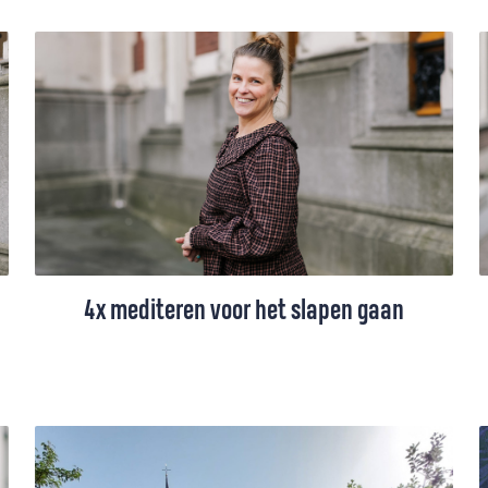
Het maakt hardlopen voor haar
draaglijker en reizen minder saai.
Rebecca Schoon tipt haar 7 favoriete
podcasts.
4x mediteren voor het slapen gaan
Heb jij ook wel eens last van niet in slaap
kunnen vallen, veel te vroeg wakker
worden of onrustig slapen? Ik wel. Hier