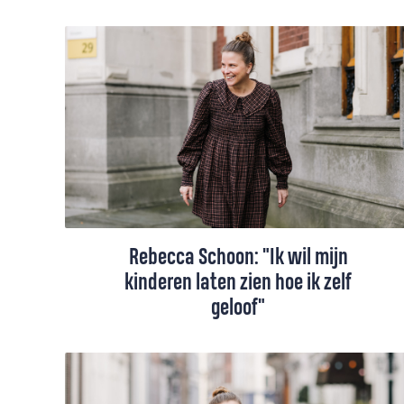
Zwemmen in de golven is de ultieme
manier om alles van binnen leeg te
maken, vindt Rebecca Schoon. Ze kijkt
naar kerkvader Augustinus die zinvolle
dingen schreef over onthechten en
loslaten.
Rebecca Schoon: "Ik wil mijn
kinderen laten zien hoe ik zelf
geloof"
Hoe kun je nou je geloof overbrengen op
je kind als je zelf twijfelt? Ook als je wél
weet wat je gelooft, is het een grote