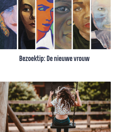
wonder moet ‘bewijzen’.
Bezoektip: De nieuwe vrouw
Rebecca Schoon zag de expositie ‘De
nieuwe vrouw’ in museum Singer Laren.
Een expositie die je wat haar betreft niet
mag missen.