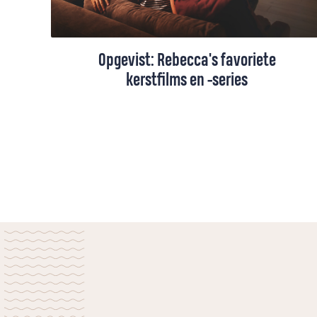
Opgevist: Rebecca's favoriete
kerstfilms en -series
Petrus-blogger Rebecca Schoon houdt
ontzettend van Kerst en de tijd eraan
voorafgaand. In november begint ze al
klassieke muziek voor Advent en Kerst te
luisteren, en na Sinterklaas is het tijd
voor goede films en series. Niet van die
simpele en gelikte (Amerikaanse)
kerstfilms, maar liefst met (droge)
humor, meerlagig en natuurlijk met een
vleugje warme kerstsfeer. Ze heeft
geprobeerd een mooi lijstje te maken
waarin van alles wat te vinden is, voor de