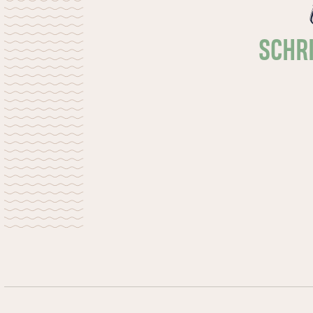
hele familie. Trek je wollen sokken aan,
leg een dekentje om je schouders en gun
jezelf een avondje tv.
SCHRI