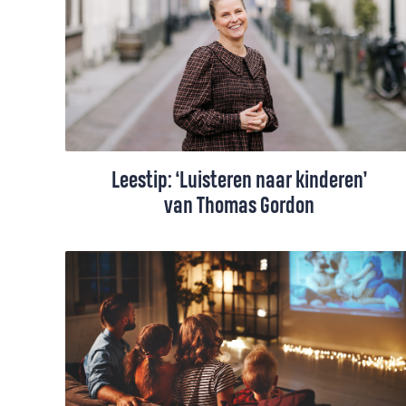
uitdaging. Je wilt je kind misschien niks
opdringen, maar wel wat meegeven om
later een keuze te kunnen maken. Eén
troost: veel ouders vinden het
ingewikkeld.
Leestip: ‘Luisteren naar kinderen’
van Thomas Gordon
Rebecca Schoon las ‘Luisteren naar
kinderen’ van Thomas Gordon. Het boek
hielp haar om meer vertrouwen te krijgen
in het opvoeden van haar zoons.