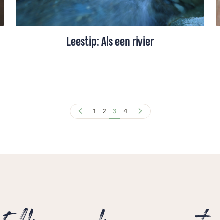
Leestip: Als een rivier
Rebecca Schoon las ‘Als een rivier’ van
Morgan Harper Nichols. Deze schrijfster
laat haar met nieuwe ogen naar de
1
2
3
4
wereld kijken.