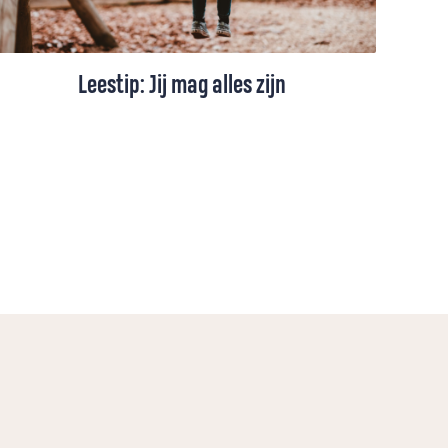
Leestip: Jij mag alles zijn
Rebecca Schoon las 'Jij mag alles zijn'
van Griet Op de Beeck. Ze las het
ademloos en in één teug uit. Een boek
met een zwaar thema, maar toch
hoopvol en levendig.