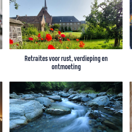
vind je een aantal prettige vormen van
mediteren voor vlak voor het slapen
gaan die mij dan kunnen helpen.
Retraites voor rust, verdieping en
ontmoeting
Minstens eenmaal per jaar bezoek ik een
klooster. De ene keer ga ik alleen en ben
ik er volledig in stilte, de andere keer
kies ik voor een groepsretraite. Zo’n
groepsretraite biedt een mooie
combinatie van ‘samen’ en ‘tot jezelf
komen’.