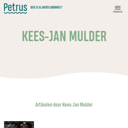
Doorgaan
BEN JE AL GRATIS ABONNEE?
naar
menu
hoofdinhoud
KEES-JAN MULDER
Artikelen door Kees-Jan Mulder