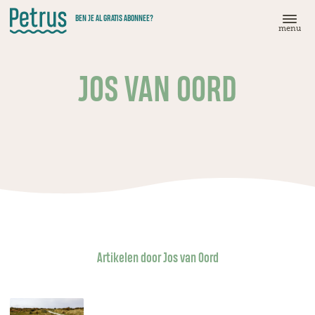
Doorgaan
BEN JE AL GRATIS ABONNEE?
naar
menu
hoofdinhoud
JOS VAN OORD
Artikelen door Jos van Oord