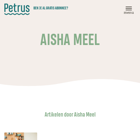
Doorgaan
BEN JE AL GRATIS ABONNEE?
naar
menu
hoofdinhoud
AISHA MEEL
Artikelen door Aisha Meel