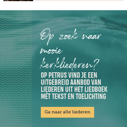
Op zoek naar
mooie
kerkliederen?
OP PETRUS VIND JE EEN
UITGEBREID AANBOD VAN
LIEDEREN UIT HET LIEDBOEK
MÉT TEKST EN TOELICHTING
Ga naar alle liederen