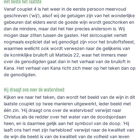
Het beste het laatste
Vanaf couplet 4 is het weer in de eerste persoon meervoud
geschreven (‘wij’), alsof wij de getuigen zijn van het wonderlijke
gebeuren dat elders eerst de goede wijn wordt geschonken en
dan de mindere, maar dat het hier precies andersom is. Wij
mogen daar zitten tussen de gasten. Het slotcouplet vertelt
nogmaals expliciet dat wij genodigd zijn voor het bruiloftsfeest,
waarmee wellicht ook wordt verwezen naar de gelijkenis van
de koninklijke bruiloft uit Matteüs 22, waar het immers meer
over de genodigden gaat dan in het verhaal van de bruiloft in
Kana. Het verhaal van Kana richt zich meer op het teken dan op
de genodigden.
Hij draagt ons over de watervloed
Kijken we naar het teken, dan wordt het beeld van de wijn in dit
laatste couplet op twee manieren uitgewerkt, ieder beeld met
één zin. ‘Hij draagt ons over de watervloed’ verwijst naar
Christus als de redder over het water van de doodsjordaan
heen, en is daarmee gelijk aan het symbool van de doop. ‘Hij
laaft ons hart met zijn hartebloed’ verwijst naar de kwaliteit van
de wijn die beeld is van de kwaliteit van de volheid van leven