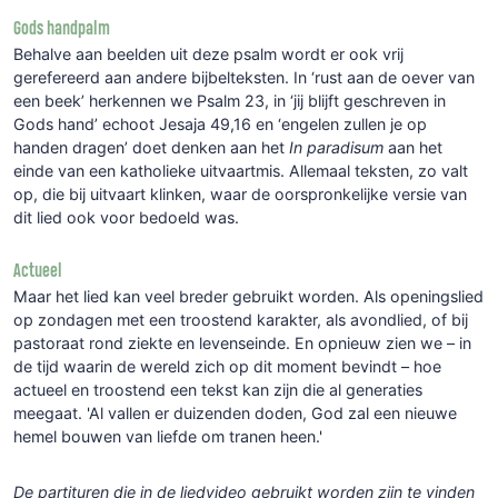
Gods handpalm
Behalve aan beelden uit deze psalm wordt er ook vrij
gerefereerd aan andere bijbelteksten. In ‘rust aan de oever van
een beek’ herkennen we Psalm 23, in ‘jij blijft geschreven in
Gods hand’ echoot Jesaja 49,16 en ‘engelen zullen je op
handen dragen’ doet denken aan het
In paradisum
aan het
einde van een katholieke uitvaartmis. Allemaal teksten, zo valt
op, die bij uitvaart klinken, waar de oorspronkelijke versie van
dit lied ook voor bedoeld was.
Actueel
Maar het lied kan veel breder gebruikt worden. Als openingslied
op zondagen met een troostend karakter, als avondlied, of bij
pastoraat rond ziekte en levenseinde. En opnieuw zien we – in
de tijd waarin de wereld zich op dit moment bevindt – hoe
actueel en troostend een tekst kan zijn die al generaties
meegaat. 'Al vallen er duizenden doden, God zal een nieuwe
hemel bouwen van liefde om tranen heen.'
De partituren die in de liedvideo gebruikt worden zijn te vinden