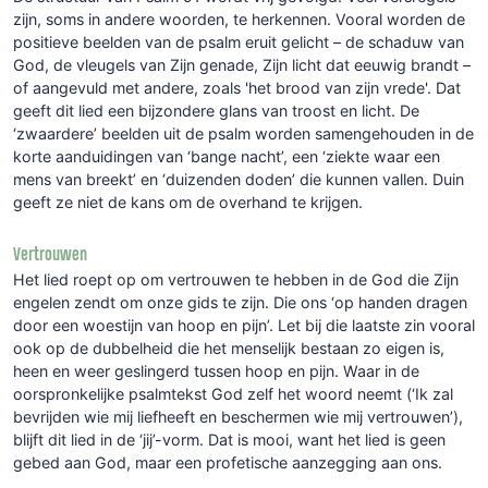
zijn, soms in andere woorden, te herkennen. Vooral worden de
positieve beelden van de psalm eruit gelicht – de schaduw van
God, de vleugels van Zijn genade, Zijn licht dat eeuwig brandt –
of aangevuld met andere, zoals 'het brood van zijn vrede'. Dat
geeft dit lied een bijzondere glans van troost en licht. De
‘zwaardere’ beelden uit de psalm worden samengehouden in de
korte aanduidingen van ‘bange nacht’, een ‘ziekte waar een
mens van breekt’ en ‘duizenden doden’ die kunnen vallen. Duin
geeft ze niet de kans om de overhand te krijgen.
Vertrouwen
Het lied roept op om vertrouwen te hebben in de God die Zijn
engelen zendt om onze gids te zijn. Die ons ‘op handen dragen
door een woestijn van hoop en pijn’. Let bij die laatste zin vooral
ook op de dubbelheid die het menselijk bestaan zo eigen is,
heen en weer geslingerd tussen hoop en pijn. Waar in de
oorspronkelijke psalmtekst God zelf het woord neemt (‘Ik zal
bevrijden wie mij liefheeft en beschermen wie mij vertrouwen’),
blijft dit lied in de ‘jij’-vorm. Dat is mooi, want het lied is geen
gebed aan God, maar een profetische aanzegging aan ons.