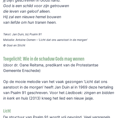
jij blijft geschreven in Gods hand.
God is een schild voor zijn getrouwen
die leven van geloof alleen.
Hij zal een nieuwe hemel bouwen
van liefde om hun tranen heen.
Tekst: Jan Duin, bij Psalm 91
Melodie: Antoine Oomen – ‘Licht dat ons aanstoot in de morgen’
© Gooi en Sticht
Toegelicht: Wie in de schaduw Gods mag wonen
(door dr. Oane Reitsma, predikant van de Protestantse
Gemeente Enschede)
Op de mooie melodie van het vaak gezongen ‘Licht dat ons
aanstoot in de morgen’ heeft Jan Duin al in 1969 deze hertaling
van Psalm 91 geschreven. Voor het
Liedboek: zingen en bidden
in kerk en huis
(2013) kreeg het lied een nieuw jasje.
Licht
De structuur van Psalm 91 wordt vrij gevolgd. Veel versregels