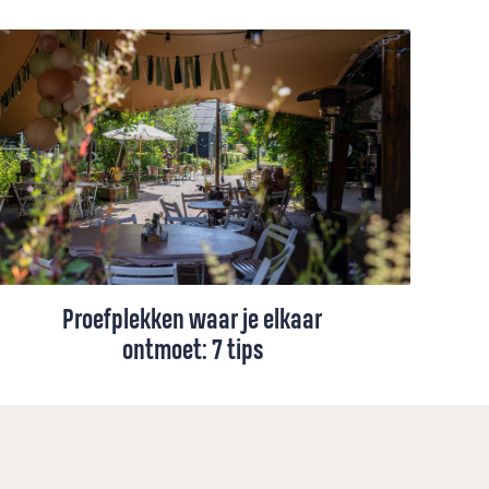
Proefplekken waar je elkaar
ontmoet: 7 tips
Op deze locaties in Nederland –
proefplekken of pioniersplekken genoemd
– ervaar je ontmoeting, zingeving en
inspiratie op verrassend nieuwe of juist