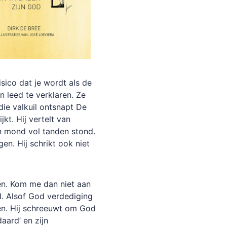
risico dat je wordt als de
n leed te verklaren. Ze
die valkuil ontsnapt De
jkt. Hij vertelt van
n mond vol tanden stond.
gen. Hij schrikt ook niet
wen. Kom me dan niet aan
d. Alsof God verdediging
ten. Hij schreeuwt om God
aard’ en zijn