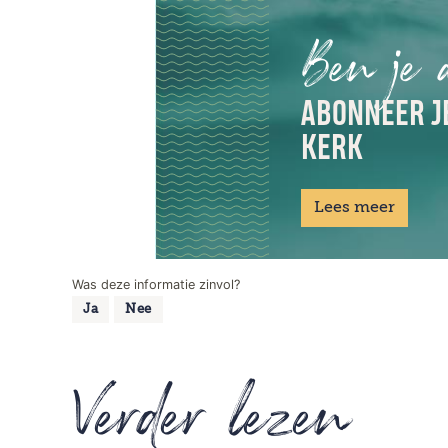
Ben je 
ABONNEER JE
KERK
Lees meer
Was deze informatie zinvol?
Ja
Nee
Verder lezen