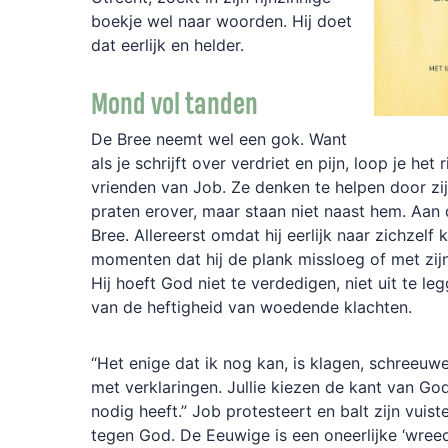
boekje wel naar woorden. Hij doet
dat eerlijk en helder.
Mond vol tanden
De Bree neemt wel een gok. Want
als je schrijft over verdriet en pijn, loop je het 
vrienden van Job. Ze denken te helpen door zij
praten erover, maar staan niet naast hem. Aan 
Bree. Allereerst omdat hij eerlijk naar zichzelf ki
momenten dat hij de plank missloeg of met zij
Hij hoeft God niet te verdedigen, niet uit te leg
van de heftigheid van woedende klachten.
“Het enige dat ik nog kan, is klagen, schreeu
met verklaringen. Jullie kiezen de kant van Go
nodig heeft.” Job protesteert en balt zijn vuis
tegen God. De Eeuwige is een oneerlijke ‘wreed