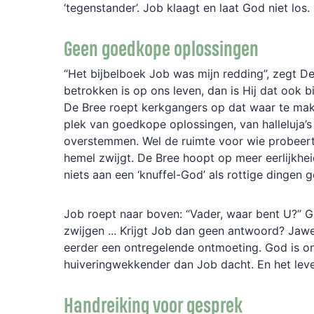
‘tegenstander’. Job klaagt en laat God niet los.
Geen goedkope oplossingen
“Het bijbelboek Job was mijn redding”, zegt D
betrokken is op ons leven, dan is Hij dat ook b
De Bree roept kerkgangers op dat waar te make
plek van goedkope oplossingen, van halleluja’s
overstemmen. Wel de ruimte voor wie probeert 
hemel zwijgt. De Bree hoopt op meer eerlijkhei
niets aan een ‘knuffel-God’ als rottige dingen 
Job roept naar boven: “Vader, waar bent U?” Go
zwijgen ... Krijgt Job dan geen antwoord? Jaw
eerder een ontregelende ontmoeting. God is 
huiveringwekkender dan Job dacht. En het lev
Handreiking voor gesprek