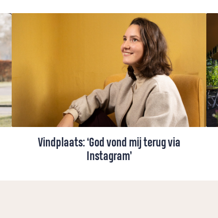
Vindplaats: ‘God vond mij terug via
Instagram’
In een periode dat journalist Lianne
Verberkmoes (27) niet zo lekker in haar vel
zat, stuitte ze via de socials op een bericht
dat haar raakte.