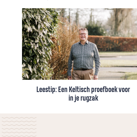
Leestip: Een Keltisch proefboek voor
in je rugzak
Ontmoet je God in de natuur? Kan een
wandeling in de hoge bergen je geloof
verdiepen? Is de natuur een spiegel van
onze ziel? Martin Snaterse raakte