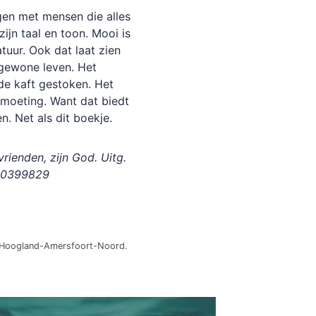
gen met mensen die alles
ijn taal en toon. Mooi is
atuur. Ook dat laat zien
t gewone leven. Het
de kaft gestoken. Het
tmoeting. Want dat biedt
n. Net als dit boekje.
vrienden, zijn God. Uitg.
9090399829
, Hoogland-Amersfoort-Noord.