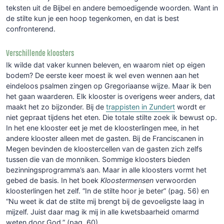
teksten uit de Bijbel en andere bemoedigende woorden. Want in
de stilte kun je een hoop tegenkomen, en dat is best
confronterend.
Verschillende kloosters
Ik wilde dat vaker kunnen beleven, en waarom niet op eigen
bodem? De eerste keer moest ik wel even wennen aan het
eindeloos psalmen zingen op Gregoriaanse wijze. Maar ik ben
het gaan waarderen. Elk klooster is overigens weer anders, dat
maakt het zo bijzonder. Bij de
trappisten in Zundert
wordt er
niet gepraat tijdens het eten. Die totale stilte zoek ik bewust op.
In het ene klooster eet je met de kloosterlingen mee, in het
andere klooster alleen met de gasten. Bij de Franciscanen in
Megen bevinden de kloostercellen van de gasten zich zelfs
tussen die van de monniken. Sommige kloosters bieden
bezinningsprogramma’s aan. Maar in alle kloosters vormt het
gebed de basis. In het boek
Kloostermensen
verwoorden
kloosterlingen het zelf. “In de stilte hoor je beter” (pag. 56) en
“Nu weet ik dat de stilte mij brengt bij de gevoeligste laag in
mijzelf. Juist daar mag ik mij in alle kwetsbaarheid omarmd
weten door God.” (pag. 60)