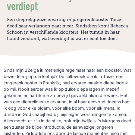
verdiept
Een diepreligieuze ervaring in jongerenklooster Taizé
deed haar verlangen naar meer. Sindsdien komt Rebecca
Schoon in verschillende kloosters. Het tumult in haar
hoofd verstomt, wat overblijft is wat er echt toe doet.
Sinds mijn 22e ga ik met enige regelmaat naar een klooster. Wat
bezielde mij op die leeftijd? De stilteweek die ik in Taizé, een
jongerenklooster in Frankrijk, had ervaren maakte diepe indruk
op mij. Nooit eerder was ik op zulke diepe lagen in mezelf
gekomen en had ik me zo bevrijd gevoeld als in die week. Het
was een diepreligieuze ervaring, in al haar eenvoud. Ineens had
ik oog voor elke bloem, voor elke boom, voor elk mens. Ik
durfde in Gods nabijheid bij mijn eigen worstelingen te komen.
Alles mocht er zijn in de stilte, ook mijn twijfels. ‘s Morgens deed
een zuster de bijbelintroductie, de aanwezige jongeren
luisterden. Zij loodste ons door de lastige momenten heen met