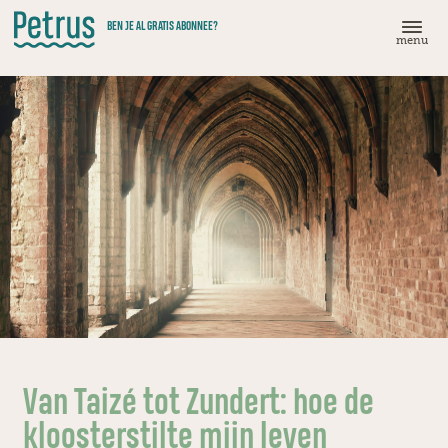
Doorgaan
BEN JE AL GRATIS ABONNEE?
naar
menu
hoofdinhoud
Van Taizé tot Zundert: hoe de
kloosterstilte mijn leven