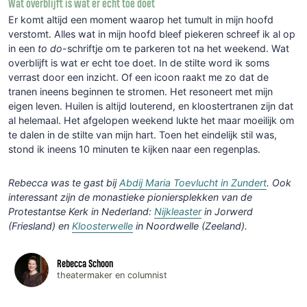
Wat overblijft is wat er echt toe doet
Er komt altijd een moment waarop het tumult in mijn hoofd
verstomt. Alles wat in mijn hoofd bleef piekeren schreef ik al op
in een
to do
-schriftje om te parkeren tot na het weekend. Wat
overblijft is wat er echt toe doet. In de stilte word ik soms
verrast door een inzicht. Of een icoon raakt me zo dat de
tranen ineens beginnen te stromen. Het resoneert met mijn
eigen leven. Huilen is altijd louterend, en kloostertranen zijn dat
al helemaal. Het afgelopen weekend lukte het maar moeilijk om
te dalen in de stilte van mijn hart. Toen het eindelijk stil was,
stond ik ineens 10 minuten te kijken naar een regenplas.
Rebecca was te gast bij
Abdij Maria Toevlucht in Zundert
. Ook
interessant zijn de monastieke pioniersplekken van de
Protestantse Kerk in Nederland
:
Nijkleaster
in Jorwerd
(Friesland) en
Kloosterwelle
in Noordwelle (Zeeland).
Rebecca Schoon
theatermaker en columnist