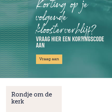
Korting op je
volgende
kloosterverblijf?
VRAAG HIER EEN KORTINGSCODE
AAN
Vraag aan
Rondje om de
kerk