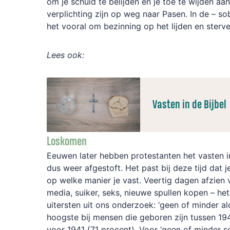
om je schuld te belijden en je toe te wijden a
verplichting zijn op weg naar Pasen. In de – sob
het vooral om bezinning op het lijden en sterv
Lees ook:
Vasten in de Bijbel
Loskomen
Eeuwen later hebben protestanten het vasten i
dus weer afgestoft. Het past bij deze tijd dat j
op welke manier je vast. Veertig dagen afzien v
media, suiker, seks, nieuwe spullen kopen – het
uitersten uit ons onderzoek: ‘geen of minder al
hoogste bij mensen die geboren zijn tussen 19
voor 1941 (71 procent). Voor ‘geen of minder s