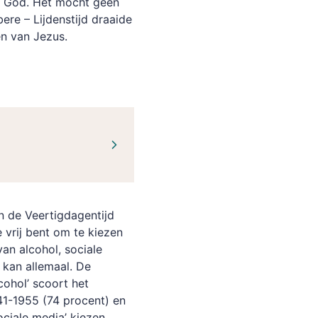
an God. Het mocht geen
ere – Lijdenstijd draaide
en van Jezus.
n de Veertigdagentijd
e vrij bent om te kiezen
an alcohol, sociale
 kan allemaal. De
cohol’ scoort het
41-1955 (74 procent) en
ociale media’ kiezen