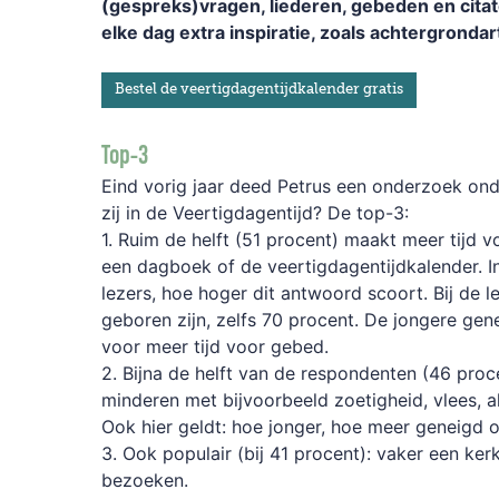
(gespreks)vragen, liederen, gebeden en citaten
elke dag extra inspiratie, zoals achtergrondar
Bestel de veertigdagentijdkalender gratis
Top-3
Eind vorig jaar deed Petrus een onderzoek ond
zij in de Veertigdagentijd? De top-3:
1. Ruim de helft (51 procent) maakt meer tijd vo
een dagboek of de veertigdagentijdkalender. I
lezers, hoe hoger dit antwoord scoort. Bij de l
geboren zijn, zelfs 70 procent. De jongere gen
voor meer tijd voor gebed.
2. Bijna de helft van de respondenten (46 procen
minderen met bijvoorbeeld zoetigheid, vlees, a
Ook hier geldt: hoe jonger, hoe meer geneigd 
3. Ook populair (bij 41 procent): vaker een kerk
bezoeken.