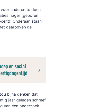
s voor anderen te doen
raties hoger (geboren
rocent). Onderaan staan
 met daarboven de
noep en social
eertigdagentijd
 zou bijna denken dat
ntig jaar geleden schreef
ng van een onderzoek