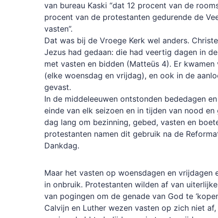
van bureau Kaski “dat 12 procent van de rooms
procent van de protestanten gedurende de Veert
vasten”.
Dat was bij de Vroege Kerk wel anders. Christe
Jezus had gedaan: die had veertig dagen in d
met vasten en bidden (Matteüs 4). Er kwamen 
(elke woensdag en vrijdag), en ook in de aanl
gevast.
In de middeleeuwen ontstonden bededagen en 
einde van elk seizoen en in tijden van nood en
dag lang om bezinning, gebed, vasten en boet
protestanten namen dit gebruik na de Reformat
Dankdag.
Maar het vasten op woensdagen en vrijdagen en
in onbruik. Protestanten wilden af van uiterli
van pogingen om de genade van God te ‘kopen
Calvijn en Luther wezen vasten op zich niet af,