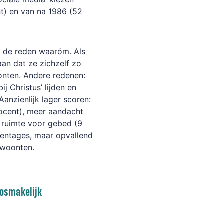
t) en van na 1986 (52
ok de reden waaróm. Als
aan dat ze zichzelf zo
nten. Andere redenen:
j Christus’ lijden en
Aanzienlijk lager scoren:
ocent), meer aandacht
 ruimte voor gebed (9
rcentages, maar opvallend
ewoonten.
losmakelijk
n