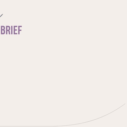
zingen. Door de orgelmuziek van Bach
e
kwam hij God op het spoor. En dat liet hem
niet meer los.
SBRIEF