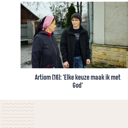
Artiom (16): 'Elke keuze maak ik met
God'
Galina (68) en Artiom (16) zijn lid van de
baptistengemeente in Tintareni, Moldavië.
In gesprek met elkaar vertellen ze hoe het
geloof hun dagelijks leven, hun kerk en hun