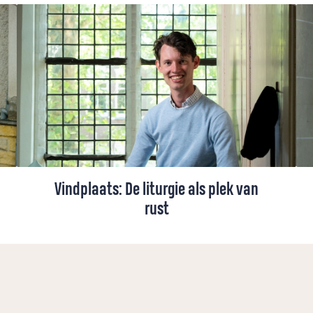
Vindplaats: De liturgie als plek van
rust
Jelco (24) is lid van de Protestantse Kerk
Gouda en studeert
architectuurgeschiedenis en theologie. Hij
wil een predikantsmaster volgen, maar