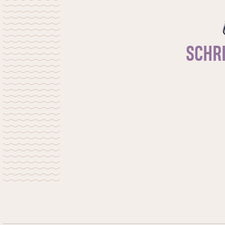
toekomst vormt. “Je kunt God niet uit je
leven halen.”
SCHRI