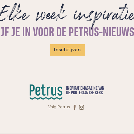
weet nog niet of hij daarna meteen
Elke week inspirati
predikant wil worden.
JF JE IN VOOR DE PETRUS-NIEUW
Inschrijven
INSPIRATIEMAGAZINE VAN
DE PROTESTANTSE KERK
Volg Petrus