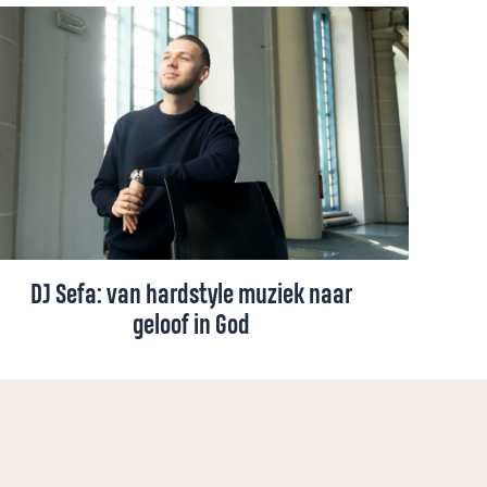
DJ Sefa: van hardstyle muziek naar
geloof in God
Hardstyle-dj Sefa (24) treedt over de hele
wereld op voor uitzinnige menigtes om
vervolgens, als het even kan, op zondag in
de hervormde kerk Geneefse psalmen te