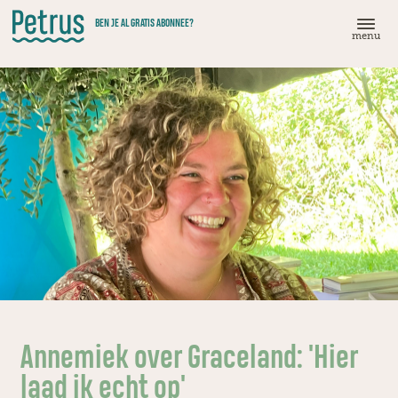
Doorgaan
BEN JE AL GRATIS ABONNEE?
naar
menu
hoofdinhoud
Annemiek over Graceland: 'Hier
laad ik echt op'