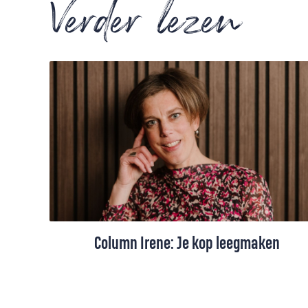
Verder lezen
Column Irene: Je kop leegmaken
Als de agenda van Irene van der Meulen
overvol is, dan moet ze eerst haar kop