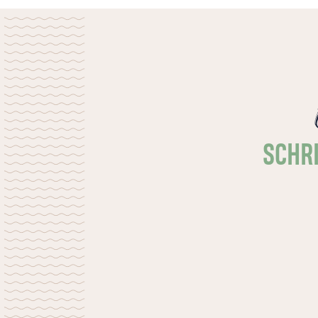
leegmaken voordat er weer ruimte komt.
Lege tijd is nodig, een tijd zonder moeten.
Daar is niet per se een vakantie voor
nodig.
SCHRI