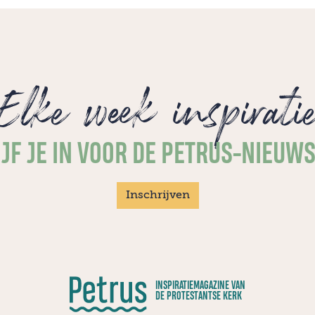
vredeswake mee in haar kleine
dorpskerkje: "Het was weinig, maar het
was iets".
Elke week inspirati
JF JE IN VOOR DE PETRUS-NIEUW
Inschrijven
INSPIRATIEMAGAZINE VAN
DE PROTESTANTSE KERK