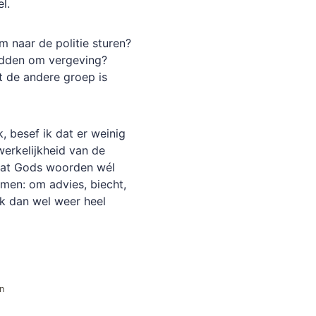
l.
m naar de politie sturen?
bidden om vergeving?
t de andere groep is
k, besef ik dat er weinig
erkelijkheid van de
dat Gods woorden wél
omen: om advies, biecht,
ik dan wel weer heel
n