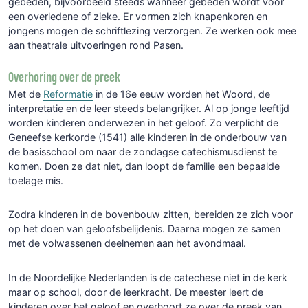
gebeden, bijvoorbeeld steeds wanneer gebeden wordt voor
een overledene of zieke. Er vormen zich knapenkoren en
jongens mogen de schriftlezing verzorgen. Ze werken ook mee
aan theatrale uitvoeringen rond Pasen.
Overhoring over de preek
Met de
Reformatie
in de 16e eeuw worden het Woord, de
interpretatie en de leer steeds belangrijker. Al op jonge leeftijd
worden kinderen onderwezen in het geloof. Zo verplicht de
Geneefse kerkorde (1541) alle kinderen in de onderbouw van
de basisschool om naar de zondagse catechismusdienst te
komen. Doen ze dat niet, dan loopt de familie een bepaalde
toelage mis.
Zodra kinderen in de bovenbouw zitten, bereiden ze zich voor
op het doen van geloofsbelijdenis. Daarna mogen ze samen
met de volwassenen deelnemen aan het avondmaal.
In de Noordelijke Nederlanden is de catechese niet in de kerk
maar op school, door de leerkracht. De meester leert de
kinderen over het geloof en overhoort ze over de preek van