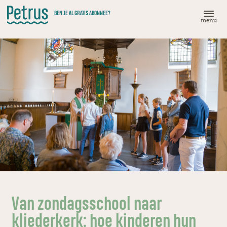
Doorgaan
BEN JE AL GRATIS ABONNEE?
naar
menu
hoofdinhoud
Van zondagsschool naar
kliederkerk: hoe kinderen hun