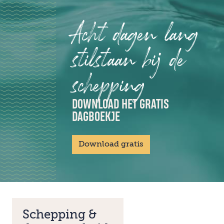
Acht dagen lang
stilstaan bij de
schepping
DOWNLOAD HET GRATIS
DAGBOEKJE
Download gratis
Schepping &